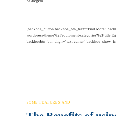
Sa alegem
[backhoe_button backhoe_btn_text=”Find More” bac
wordpress-theme%2Fequipment-categories%2F|title:E
backhoebtn_btn_align=”text-center” backhoe_show_ic
SOME FEATURES AND
The Benefits of usi