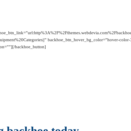
khoe_btn_link=”url:http%3A%2F%2Fthemes.webdevia.com%2Fbackhoe-h
quipment%20Categories||” backhoe_btn_hover_bg_color=”hover-color-
on=””][/backhoe_button]
ng backhoe today