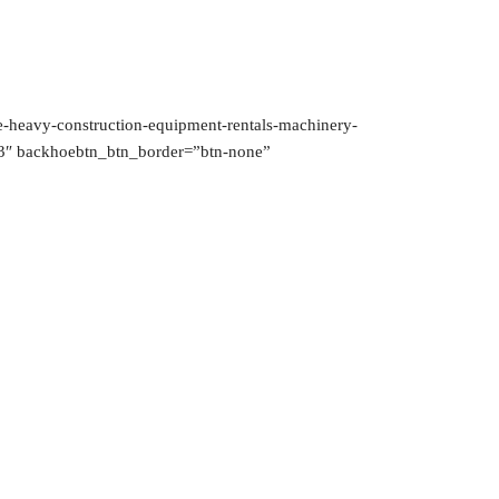
eavy-construction-equipment-rentals-machinery-
3″ backhoebtn_btn_border=”btn-none”