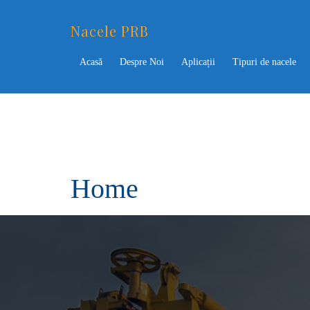
Nacele PRB
Acasă
Despre Noi
Aplicații
Tipuri de nacele
Home