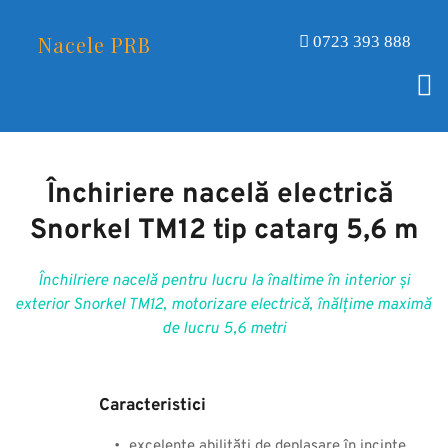
Nacele PRB
0723 393 888
Închiriere nacelă electrică 
Snorkel TM12 tip catarg 5,6 m
 Închilriere nacelă pentru lucru la înaltime în interior și 
exterior Snorkel TM12, motorizare electrică, înălțime maximă 
de lucru 5,6 metri
Caracteristici 
excelente abilități de deplasare în incinte 