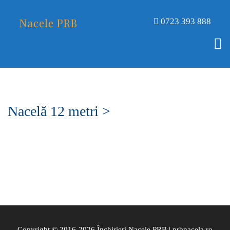
Nacele PRB
0723 393 888
Nacelă 12 metri >
Copyright © 2016-2026 Închirieri Nacele PRB | prbnacela.ro