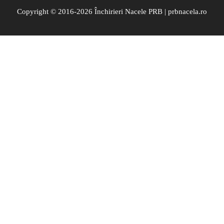
Copyright © 2016-2026 Închirieri Nacele PRB | prbnacela.ro