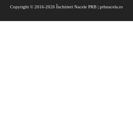
Copyright © 2016-2026 Închirieri Nacele PRB | prbnacela.ro