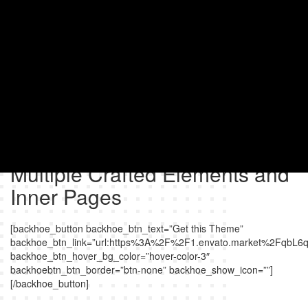
Multiple Crafted Elements and
Inner Pages
[backhoe_button backhoe_btn_text=”Get this Theme”
backhoe_btn_link=”url:https%3A%2F%2F1.envato.market%2FqbL6q
backhoe_btn_hover_bg_color=”hover-color-3″
backhoebtn_btn_border=”btn-none” backhoe_show_icon=””]
[/backhoe_button]