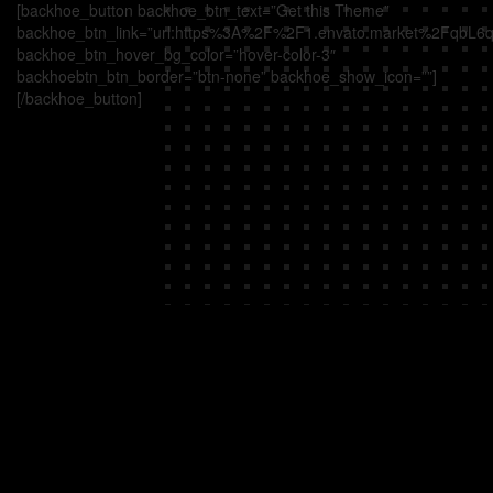
[backhoe_button backhoe_btn_text=”Get this Theme”
backhoe_btn_link=”url:https%3A%2F%2F1.envato.market%2FqbL6q
backhoe_btn_hover_bg_color=”hover-color-3″
backhoebtn_btn_border=”btn-none” backhoe_show_icon=””]
[/backhoe_button]