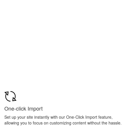
Website!
[backhoe_button backhoe_btn_text=”Get this Theme”
backhoe_btn_link=”url:https%3A%2F%2F1.envato.market%2FqbL6q
backhoe_btn_hover_bg_color=”hover-color-3″
backhoebtn_btn_border=”btn-none” backhoe_show_icon=””]
[/backhoe_button]
One-click Import
Set up your site instantly with our One-Click Import feature,
allowing you to focus on customizing content without the hassle.