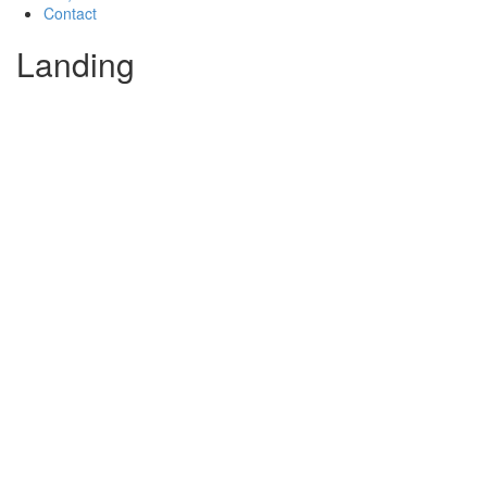
Contact
Landing
Let's Create Your Stunning
Perfect Website
[backhoe_button backhoe_btn_text=”Get this Theme”
backhoe_btn_link=”url:https%3A%2F%2F1.envato.market%2FqbL6q
backhoe_btn_hover_bg_color=”hover-color-3″
backhoebtn_btn_border=”btn-none” backhoe_show_icon=””
css_animation=”fadeInUp”][/backhoe_button]