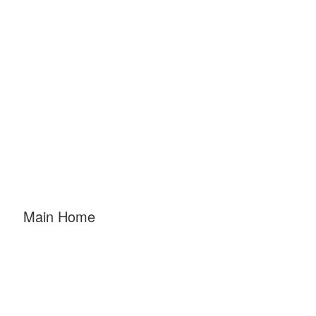
ATV & Boat Rental Demos
Main Home