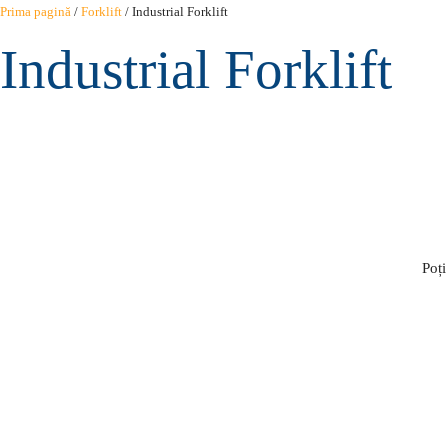
Sari
Prima pagină
/
Forklift
/ Industrial Forklift
la
Industrial Forklift
conținut
Poți