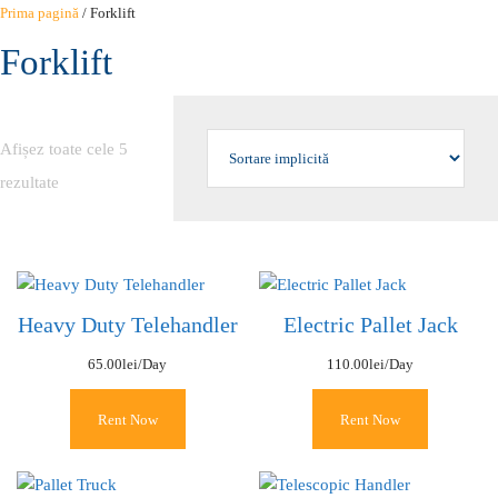
Sari
Prima pagină
/ Forklift
la
Forklift
conținut
Afișez toate cele 5
rezultate
Heavy Duty Telehandler
Electric Pallet Jack
65.00
lei
/Day
110.00
lei
/Day
Rent Now
Rent Now