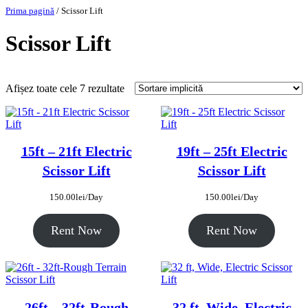
Sari
Prima pagină
/ Scissor Lift
la
conținut
Scissor Lift
Afișez toate cele 7 rezultate
15ft – 21ft Electric
19ft – 25ft Electric
Scissor Lift
Scissor Lift
150.00
lei
/Day
150.00
lei
/Day
Rent Now
Rent Now
26ft – 32ft-Rough
32 ft, Wide, Electric