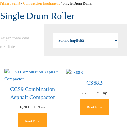
Sari
Prima pagină
/
Compaction Equipment
/ Single Drum Roller
la
Single Drum Roller
conținut
Afișez toate cele 5
rezultate
CS68B
CCS9 Combination
7,200.00
lei
/Day
Asphalt Compactor
Rent Now
6,200.00
lei
/Day
Rent Now