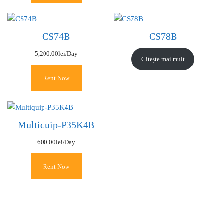
CS74B
CS78B
5,200.00
lei
/Day
Citește mai mult
Rent Now
Multiquip-P35K4B
600.00
lei
/Day
Rent Now