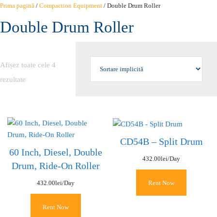
Sari
Prima pagină
/
Compaction Equipment
/ Double Drum Roller
la
Double Drum Roller
conținut
Afișez toate cele 4
rezultate
CD54B – Split Drum
60 Inch, Diesel, Double
432.00
lei
/Day
Drum, Ride-On Roller
Rent Now
432.00
lei
/Day
Rent Now