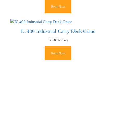
Rent Now
IC 400 Industrial Carry Deck Crane
320.00
lei
/Day
Rent Now