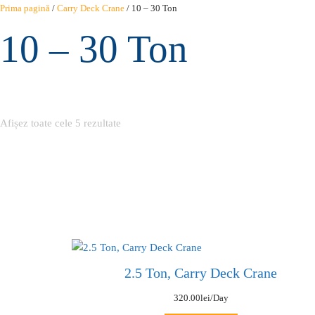
Sari
Prima pagină
/
Carry Deck Crane
/ 10 – 30 Ton
la
10 – 30 Ton
conținut
Afișez toate cele 5 rezultate
2.5 Ton, Carry Deck Crane
320.00
lei
/Day