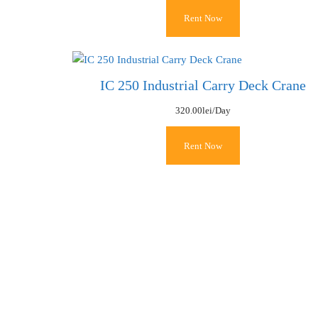
Rent Now
IC 250 Industrial Carry Deck Crane
320.00
lei
/Day
Rent Now